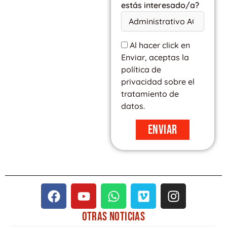
estás interesado/a?
Al hacer click en
Enviar, aceptas la
política de
privacidad sobre el
tratamiento de
datos.
Enviar
F
Y
W
V
I
a
o
h
i
n
c
u
a
m
s
OTRAS
NOTICIAS