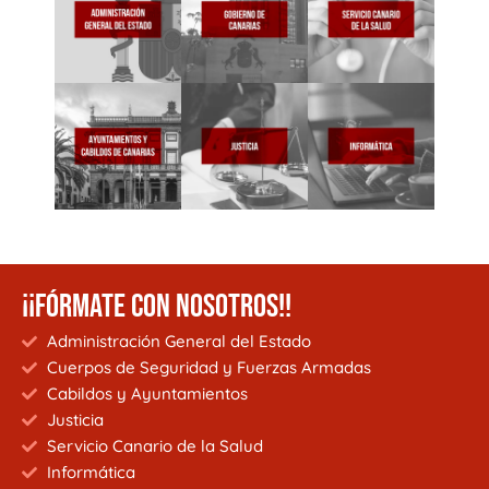
¡¡FÓRMATE CON NOSOTROS!!
Administración General del Estado
Cuerpos de Seguridad y Fuerzas Armadas
Cabildos y Ayuntamientos
Justicia
Servicio Canario de la Salud
Informática