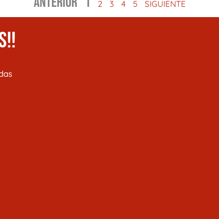
ANTERIOR
1
2
3
4
5
SIGUIENTE
S!!
das