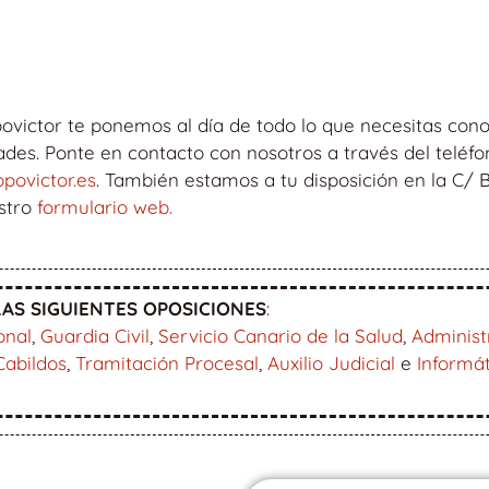
ovictor te ponemos al día de todo lo que necesitas cono
es. Ponte en contacto con nosotros a través del teléfon
povictor.es
. También estamos a tu disposición en la C/
estro
formulario web.
AS SIGUIENTES OPOSICIONES
:
onal
,
Guardia Civil
,
Servicio Canario de la Salud
,
Administ
Cabildos
,
Tramitación Procesal
,
Auxilio Judicial
e
Informá