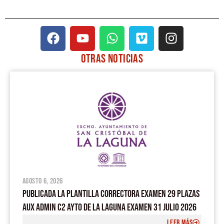
F
Y
W
V
I
a
o
h
i
n
c
u
a
m
s
OTRAS
NOTICIAS
e
t
t
e
t
PÁGINA
PÁGINA
PÁGINA
PÁGINA
PÁGINA
b
u
s
o
a
o
b
a
g
o
e
p
r
k
p
a
m
agosto 6, 2026
PUBLICADA LA PLANTILLA CORRECTORA EXAMEN 29 PLAZAS
AUX ADMIN C2 AYTO DE LA LAGUNA EXAMEN 31 JULIO 2026
LEER MÁS