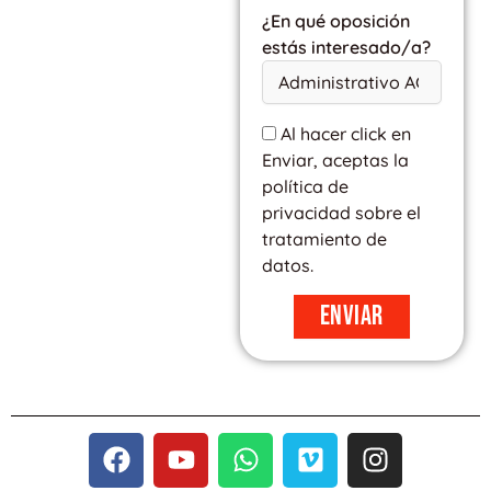
¿En qué oposición
estás interesado/a?
Al hacer click en
Enviar, aceptas la
política de
privacidad sobre el
tratamiento de
datos.
Enviar
F
Y
W
V
I
a
o
h
i
n