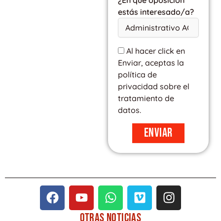
estás interesado/a?
Al hacer click en
Enviar, aceptas la
política de
privacidad sobre el
tratamiento de
datos.
Enviar
F
Y
W
V
I
a
o
h
i
n
c
u
a
m
s
OTRAS
NOTICIAS