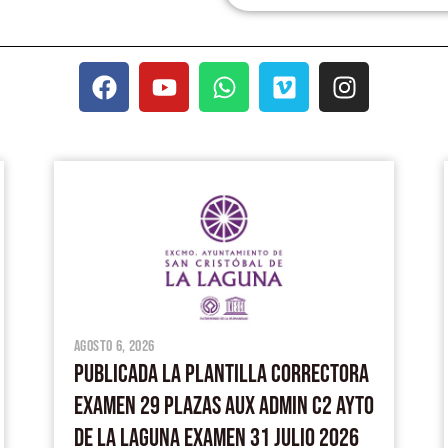
F
Y
W
V
I
a
o
h
i
n
c
u
a
m
s
e
t
t
e
t
PÁGINA
PÁGINA
PÁGINA
PÁGINA
PÁGINA
b
u
s
o
a
o
b
a
g
o
e
p
r
k
p
a
m
agosto 6, 2026
PUBLICADA LA PLANTILLA CORRECTORA
EXAMEN 29 PLAZAS AUX ADMIN C2 AYTO
DE LA LAGUNA EXAMEN 31 JULIO 2026