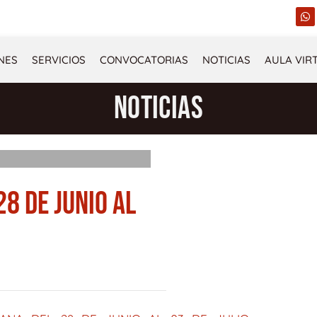
W
h
a
t
s
NES
SERVICIOS
CONVOCATORIAS
NOTICIAS
AULA VIR
a
p
p
NOTICIAS
28 DE JUNIO AL