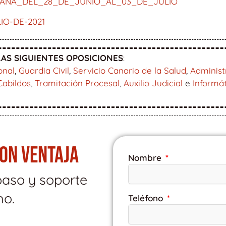
ANA_DEL_28_DE_JUNIO_AL_03_DE_JULIO
IO-DE-2021
AS SIGUIENTES OPOSICIONES
:
onal
,
Guardia Civil
,
Servicio Canario de la Salud
,
Administ
Cabildos
,
Tramitación Procesal
,
Auxilio Judicial
e
Informá
CON VENTAJA
Nombre
paso y soporte
mo.
Teléfono