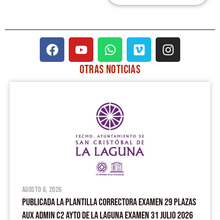
F
Y
W
V
I
a
o
h
i
n
c
u
a
m
s
OTRAS
NOTICIAS
e
t
t
e
t
PÁGINA
PÁGINA
PÁGINA
PÁGINA
PÁGINA
b
u
s
o
a
o
b
a
g
o
e
p
r
k
p
a
m
agosto 6, 2026
PUBLICADA LA PLANTILLA CORRECTORA EXAMEN 29 PLAZAS
AUX ADMIN C2 AYTO DE LA LAGUNA EXAMEN 31 JULIO 2026