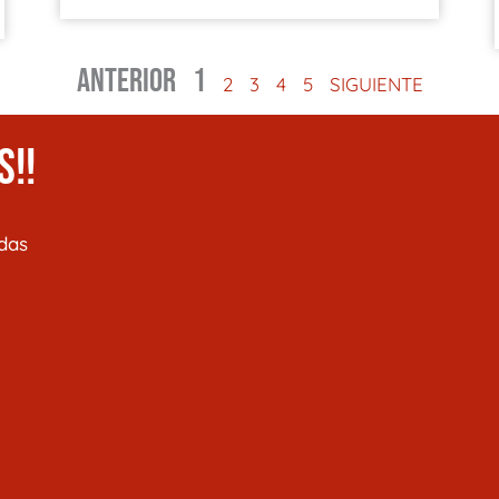
ANTERIOR
1
2
3
4
5
SIGUIENTE
S!!
das