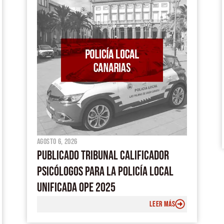
o
e
p
r
k
p
a
m
agosto 6, 2026
PUBLICADO TRIBUNAL CALIFICADOR
PSICÓLOGOS PARA LA POLICÍA LOCAL
UNIFICADA OPE 2025
LEER MÁS