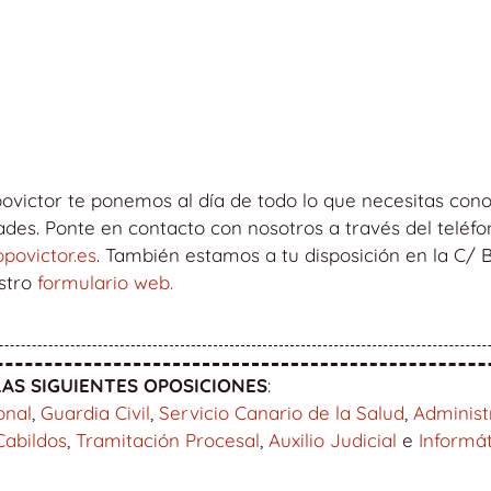
ovictor te ponemos al día de todo lo que necesitas cono
es. Ponte en contacto con nosotros a través del teléfon
povictor.es
. También estamos a tu disposición en la C/
estro
formulario web.
AS SIGUIENTES OPOSICIONES
:
onal
,
Guardia Civil
,
Servicio Canario de la Salud
,
Administ
Cabildos
,
Tramitación Procesal
,
Auxilio Judicial
e
Informá