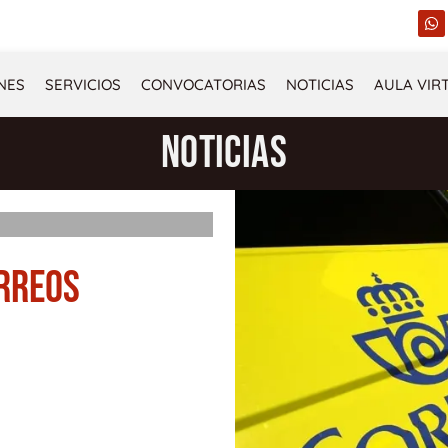
W
h
a
t
s
NES
SERVICIOS
CONVOCATORIAS
NOTICIAS
AULA VIR
a
p
p
NOTICIAS
ORREOS