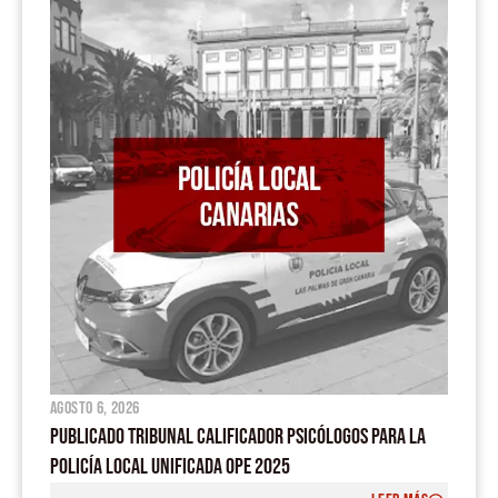
o
b
a
g
o
e
p
r
k
p
a
m
agosto 6, 2026
PUBLICADO TRIBUNAL CALIFICADOR PSICÓLOGOS PARA LA
POLICÍA LOCAL UNIFICADA OPE 2025