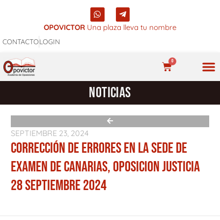
Ir
W
T
al
h
e
a
l
OPOVICTOR
Una plaza lleva tu nombre
contenido
t
e
CONTACTO
LOGIN
s
g
a
r
p
a
0
p
m
CARRITO
-
p
NUES
NOTICIAS
l
a
n
e
SEPTIEMBRE 23, 2024
CORRECCIÓN DE ERRORES EN LA SEDE DE
EXAMEN DE CANARIAS, OPOSICION JUSTICIA
28 SEPTIEMBRE 2024