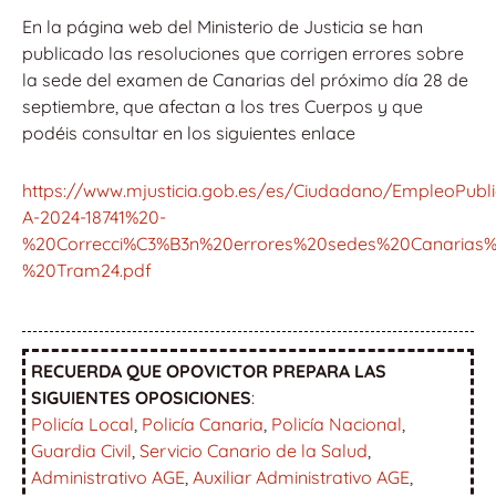
En la página web del Ministerio de Justicia se han
publicado las resoluciones que corrigen errores sobre
la sede del examen de Canarias del próximo día 28 de
septiembre, que afectan a los tres Cuerpos y que
podéis consultar en los siguientes enlace
https://www.mjusticia.gob.es/es/Ciudadano/EmpleoPub
A-2024-18741%20-
%20Correcci%C3%B3n%20errores%20sedes%20Canarias%
%20Tram24.pdf
RECUERDA QUE OPOVICTOR PREPARA LAS
SIGUIENTES OPOSICIONES
:
Policía Local
,
Policía Canaria
,
Policía Nacional
,
Guardia Civil
,
Servicio Canario de la Salud
,
Administrativo AGE
,
Auxiliar Administrativo AGE
,