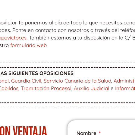
ovictor te ponemos al día de todo lo que necesitas cono
s. Ponte en contacto con nosotros a través del teléfon
povictor.es
. También estamos a tu disposición en la C/
estro
formulario web
AS SIGUIENTES OPOSICIONES
:
onal
,
Guardia Civil
,
Servicio Canario de la Salud
,
Administ
Cabildos
,
Tramitación Procesal
,
Auxilio Judicial
e
Informá
CON VENTAJA
Nombre