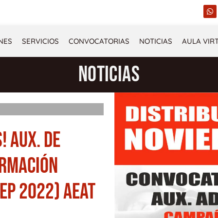
W
h
a
t
s
NES
SERVICIOS
CONVOCATORIAS
NOTICIAS
AULA VIR
a
p
p
NOTICIAS
! AUX. DE
ORMACIÓN
EP 2022) AEAT