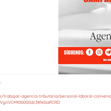
:
de/trabajar-agencia-tributaria/personal-laboral-conveni
810VgnVCM100000dc381e0aRCRD