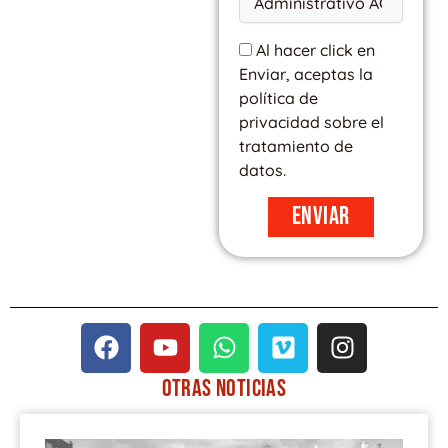
Al hacer click en
Enviar, aceptas la
política de
privacidad sobre el
tratamiento de
datos.
Enviar
F
Y
W
V
I
a
o
h
i
n
c
u
a
m
s
OTRAS
NOTICIAS
e
t
t
e
t
PÁGINA
PÁGINA
PÁGINA
PÁGINA
PÁGINA
b
u
s
o
a