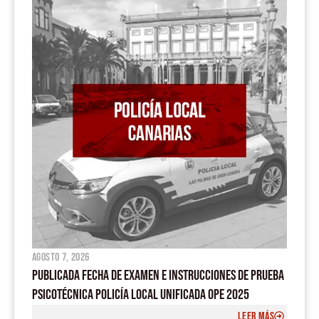
o
b
a
g
o
e
p
r
k
p
a
m
agosto 7, 2026
PUBLICADA FECHA DE EXAMEN E INSTRUCCIONES DE PRUEBA
PSICOTÉCNICA POLICÍA LOCAL UNIFICADA OPE 2025
LEER MÁS