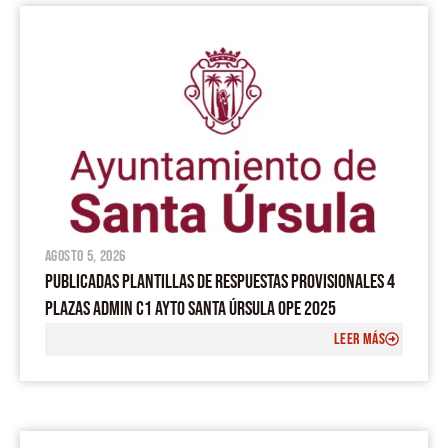
e
t
t
e
t
PÁGINA
PÁGINA
PÁGINA
PÁGINA
PÁGINA
b
u
s
o
a
o
b
a
g
o
e
p
r
k
p
a
m
agosto 5, 2026
PUBLICADAS PLANTILLAS DE RESPUESTAS PROVISIONALES 4
PLAZAS ADMIN C1 AYTO SANTA ÚRSULA OPE 2025
LEER MÁS