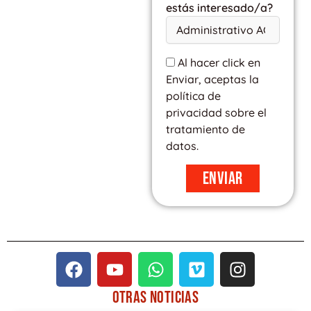
estás interesado/a?
Al hacer click en
Enviar, aceptas la
política de
privacidad sobre el
tratamiento de
datos.
Enviar
F
Y
W
V
I
a
o
h
i
n
c
u
a
m
s
OTRAS
NOTICIAS