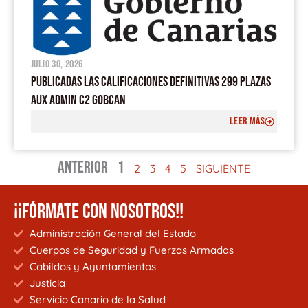
julio 30, 2026
PUBLICADAS LAS CALIFICACIONES DEFINITIVAS 299 PLAZAS
AUX ADMIN C2 GOBCAN
LEER MÁS
ANTERIOR
1
2
3
4
5
SIGUIENTE
¡¡FÓRMATE CON NOSOTROS!!
Administración General del Estado
Cuerpos de Seguridad y Fuerzas Armadas
Cabildos y Ayuntamientos
Justicia
Servicio Canario de la Salud