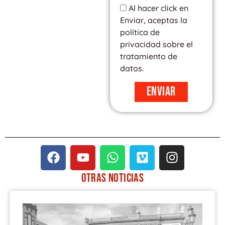
Al hacer click en
Enviar, aceptas la
política de
privacidad sobre el
tratamiento de
datos.
Enviar
F
Y
W
V
I
a
o
h
i
n
c
u
a
m
s
OTRAS
NOTICIAS
e
t
t
e
t
PÁGINA
PÁGINA
PÁGINA
PÁGINA
PÁGINA
b
u
s
o
a
o
b
a
g