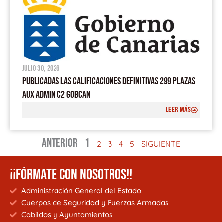
julio 30, 2026
PUBLICADAS LAS CALIFICACIONES DEFINITIVAS 299 PLAZAS
AUX ADMIN C2 GOBCAN
LEER MÁS
ANTERIOR
1
2
3
4
5
SIGUIENTE
¡¡FÓRMATE CON NOSOTROS!!
Administración General del Estado
Cuerpos de Seguridad y Fuerzas Armadas
Cabildos y Ayuntamientos