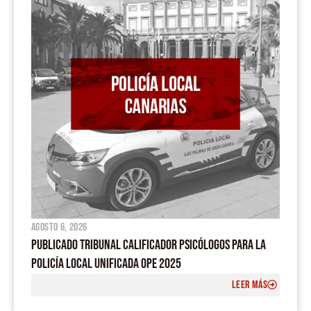
o
e
p
r
k
p
a
m
agosto 6, 2026
PUBLICADO TRIBUNAL CALIFICADOR PSICÓLOGOS PARA LA
POLICÍA LOCAL UNIFICADA OPE 2025
LEER MÁS