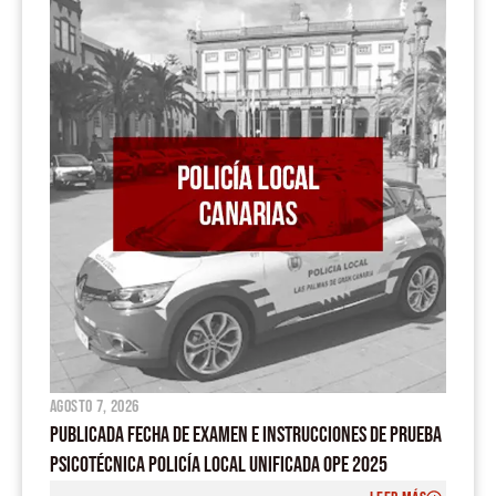
o
b
a
g
o
e
p
r
k
p
a
m
agosto 7, 2026
PUBLICADA FECHA DE EXAMEN E INSTRUCCIONES DE PRUEBA
PSICOTÉCNICA POLICÍA LOCAL UNIFICADA OPE 2025