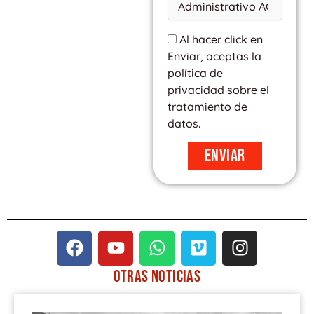
Al hacer click en
Enviar, aceptas la
política de
privacidad sobre el
tratamiento de
datos.
Enviar
F
Y
W
V
I
a
o
h
i
n
c
u
a
m
s
OTRAS
NOTICIAS
e
t
t
e
t
PÁGINA
PÁGINA
PÁGINA
PÁGINA
PÁGINA
b
u
s
o
a