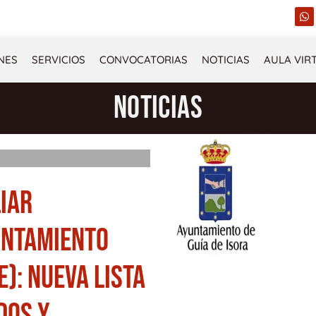
W
h
a
t
s
NES
SERVICIOS
CONVOCATORIAS
NOTICIAS
AULA VIR
a
p
p
NOTICIAS
LIAR
UNTAMIENTO
E): NUEVA LISTA
DOS Y