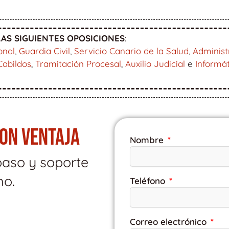
AS SIGUIENTES OPOSICIONES
:
onal
,
Guardia Civil
,
Servicio Canario de la Salud
,
Administ
Cabildos
,
Tramitación Procesal
,
Auxilio Judicial
e
Informá
CON VENTAJA
Nombre
paso y soporte
mo.
Teléfono
Correo electrónico