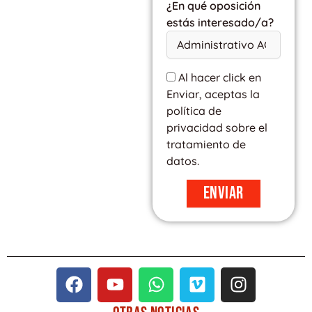
¿En qué oposición
estás interesado/a?
Al hacer click en
Enviar, aceptas la
política de
privacidad sobre el
tratamiento de
datos.
Enviar
F
Y
W
V
I
a
o
h
i
n
c
u
a
m
s