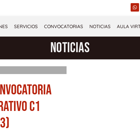
W
h
a
t
s
NES
SERVICIOS
CONVOCATORIAS
NOTICIAS
AULA VIR
a
p
p
NOTICIAS
ONVOCATORIA
RATIVO C1
3)