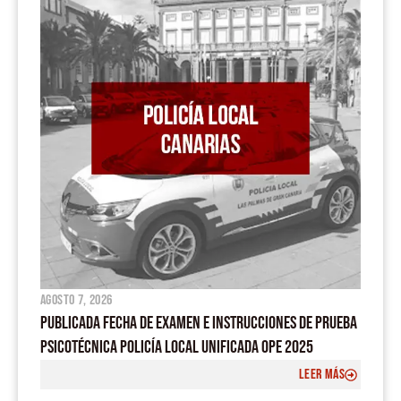
o
e
p
r
k
p
a
m
agosto 7, 2026
PUBLICADA FECHA DE EXAMEN E INSTRUCCIONES DE PRUEBA
PSICOTÉCNICA POLICÍA LOCAL UNIFICADA OPE 2025
LEER MÁS