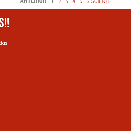
ANTERIOR
1
2
3
4
5
SIGUIENTE
S!!
das