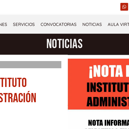
W
h
a
t
s
NES
SERVICIOS
CONVOCATORIAS
NOTICIAS
AULA VIR
a
p
p
NOTICIAS
STITUTO
ISTRACIÓN