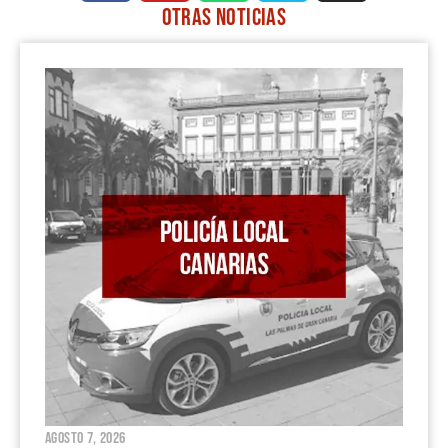
c
u
a
m
s
OTRAS
NOTICIAS
e
t
t
e
t
PÁGINA
PÁGINA
PÁGINA
PÁGINA
PÁGINA
b
u
s
o
a
o
b
a
g
o
e
p
r
k
p
a
m
agosto 7, 2026