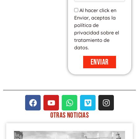
Al hacer click en
Enviar, aceptas la
política de
privacidad sobre el
tratamiento de
datos.
Enviar
F
Y
W
V
I
a
o
h
i
n
c
u
a
m
s
OTRAS
NOTICIAS
e
t
t
e
t
PÁGINA
PÁGINA
PÁGINA
PÁGINA
PÁGINA
b
u
s
o
a
o
b
a
g