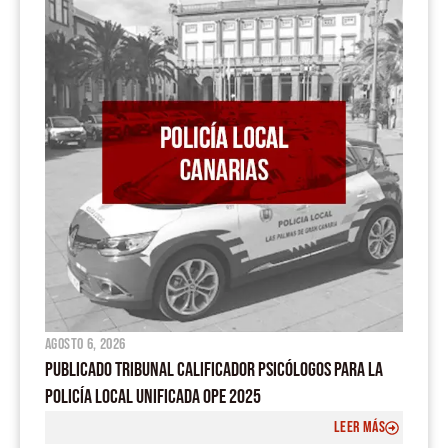
o
e
p
r
k
p
a
m
agosto 6, 2026
PUBLICADO TRIBUNAL CALIFICADOR PSICÓLOGOS PARA LA
POLICÍA LOCAL UNIFICADA OPE 2025
LEER MÁS