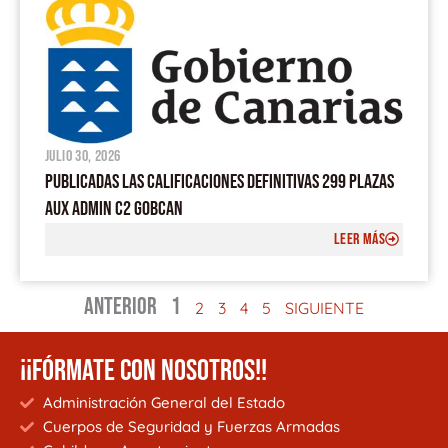
julio 30, 2026
PUBLICADAS LAS CALIFICACIONES DEFINITIVAS 299 PLAZAS
AUX ADMIN C2 GOBCAN
LEER MÁS
ANTERIOR
1
2
3
4
5
SIGUIENTE
¡¡FÓRMATE CON NOSOTROS!!
Administración General del Estado
Cuerpos de Seguridad y Fuerzas Armadas