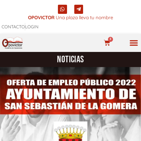
Ir
W
T
al
h
e
a
l
OPOVICTOR
Una plaza lleva tu nombre
contenido
t
e
CONTACTO
LOGIN
s
g
a
r
p
a
0
p
m
CARRITO
-
p
NUES
NOTICIAS
l
a
n
e