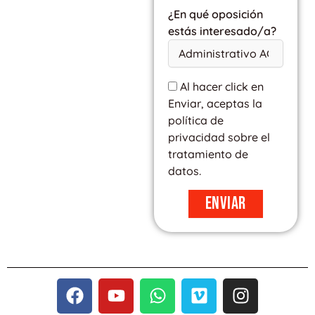
¿En qué oposición
estás interesado/a?
Al hacer click en
Enviar, aceptas la
política de
privacidad sobre el
tratamiento de
datos.
Enviar
F
Y
W
V
I
a
o
h
i
n