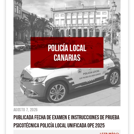
o
b
a
g
o
e
p
r
k
p
a
m
agosto 7, 2026
PUBLICADA FECHA DE EXAMEN E INSTRUCCIONES DE PRUEBA
PSICOTÉCNICA POLICÍA LOCAL UNIFICADA OPE 2025