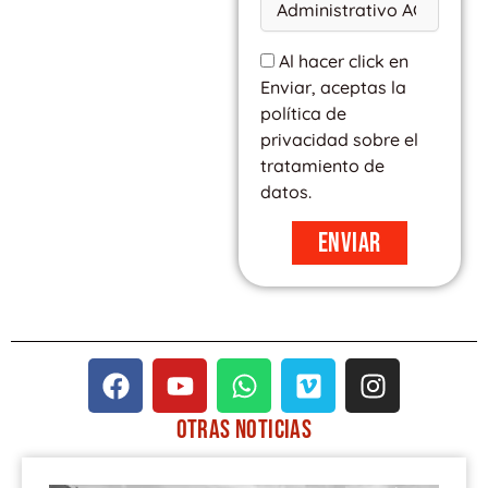
Al hacer click en
Enviar, aceptas la
política de
privacidad sobre el
tratamiento de
datos.
Enviar
F
Y
W
V
I
a
o
h
i
n
c
u
a
m
s
OTRAS
NOTICIAS
e
t
t
e
t
PÁGINA
PÁGINA
PÁGINA
PÁGINA
PÁGINA
b
u
s
o
a