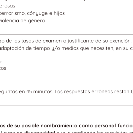
erosas
terrorismo, cónyuge e hijos
iolencia de género
go de las tasas de examen o justificante de su exención.
a adaptación de tiempo y/o medios que necesiten, en su 
s
tos
eguntas en 45 minutos. Las respuestas erróneas restan 0
ctos de su posible nombramiento como personal funcion
el cupo de discapacidad que, cumpliendo los requisitos e