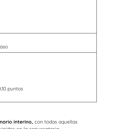
caso
,10 puntos
ario interino,
con todas aquellas
xigidos en la convocatoria