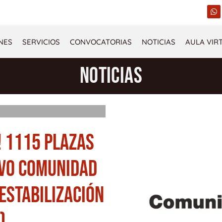
W
h
a
t
s
NES
SERVICIOS
CONVOCATORIAS
NOTICIAS
AULA VIR
a
p
p
NOTICIAS
! 1115 PLAZAS
IVO COMUNIDAD
ESTABILIZACIÓN
)