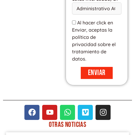
Al hacer click en
Enviar, aceptas la
política de
privacidad sobre el
tratamiento de
datos.
Enviar
F
Y
W
V
I
a
o
h
i
n
c
u
a
m
s
OTRAS
NOTICIAS
e
t
t
e
t
PÁGINA
PÁGINA
PÁGINA
PÁGINA
PÁGINA