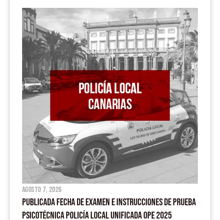
b
u
s
o
a
o
b
a
g
o
e
p
r
k
p
a
m
agosto 7, 2026
PUBLICADA FECHA DE EXAMEN E INSTRUCCIONES DE PRUEBA
PSICOTÉCNICA POLICÍA LOCAL UNIFICADA OPE 2025