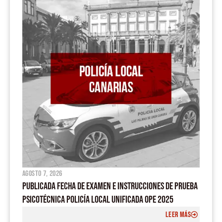
o
b
a
g
o
e
p
r
k
p
a
m
agosto 7, 2026
PUBLICADA FECHA DE EXAMEN E INSTRUCCIONES DE PRUEBA
PSICOTÉCNICA POLICÍA LOCAL UNIFICADA OPE 2025
LEER MÁS