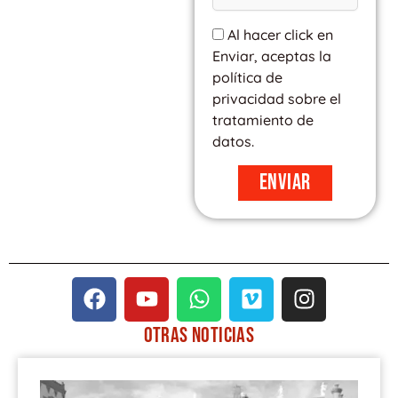
Al hacer click en
Enviar, aceptas la
política de
privacidad sobre el
tratamiento de
datos.
Enviar
F
Y
W
V
I
a
o
h
i
n
c
u
a
m
s
OTRAS
NOTICIAS
e
t
t
e
t
PÁGINA
PÁGINA
PÁGINA
PÁGINA
PÁGINA
b
u
s
o
a