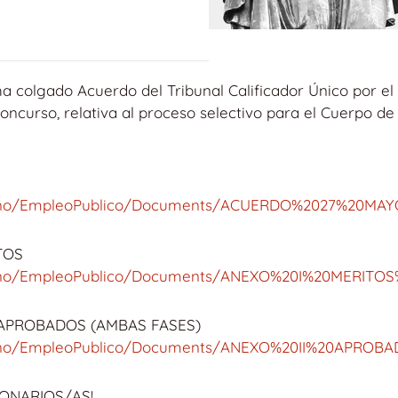
 ha colgado Acuerdo del Tribunal Calificador Único por el
 concurso, relativa al proceso selectivo para el Cuerpo d
adano/EmpleoPublico/Documents/ACUERDO%2027%20MAY
TOS
adano/EmpleoPublico/Documents/ANEXO%20I%20MERITOS
 APROBADOS (AMBAS FASES)
adano/EmpleoPublico/Documents/ANEXO%20II%20APROB
IONARIOS/AS!