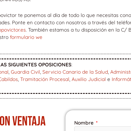
ovictor te ponemos al día de todo lo que necesitas cono
s. Ponte en contacto con nosotros a través del teléfon
povictor.es
. También estamos a tu disposición en la C/
estro
formulario we
AS SIGUIENTES OPOSICIONES
:
onal
,
Guardia Civil
,
Servicio Canario de la Salud
,
Administ
Cabildos
,
Tramitación Procesal
,
Auxilio Judicial
e
Informá
CON VENTAJA
Nombre