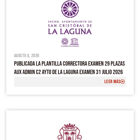
o
b
a
g
o
e
p
r
k
p
a
m
agosto 6, 2026
PUBLICADA LA PLANTILLA CORRECTORA EXAMEN 29 PLAZAS
AUX ADMIN C2 AYTO DE LA LAGUNA EXAMEN 31 JULIO 2026
LEER MÁS