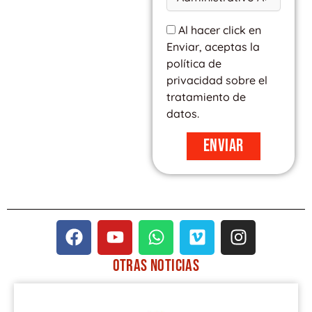
Al hacer click en
Enviar, aceptas la
política de
privacidad sobre el
tratamiento de
datos.
Enviar
F
Y
W
V
I
a
o
h
i
n
c
u
a
m
s
OTRAS
NOTICIAS
e
t
t
e
t
PÁGINA
PÁGINA
PÁGINA
PÁGINA
PÁGINA
b
u
s
o
a