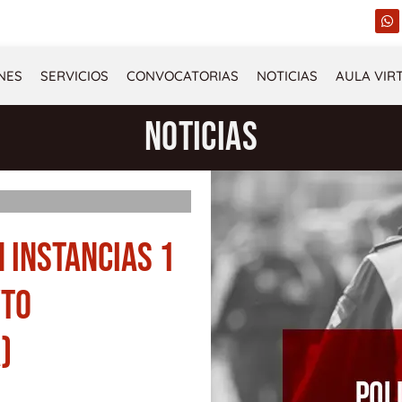
W
h
a
t
s
NES
SERVICIOS
CONVOCATORIAS
NOTICIAS
AULA VIR
a
p
p
NOTICIAS
 INSTANCIAS 1
YTO
)