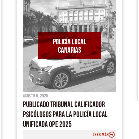
o
b
a
g
o
e
p
r
k
p
a
m
agosto 6, 2026
PUBLICADO TRIBUNAL CALIFICADOR
PSICÓLOGOS PARA LA POLICÍA LOCAL
UNIFICADA OPE 2025
LEER MÁS