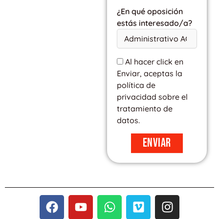
¿En qué oposición
estás interesado/a?
Al hacer click en
Enviar, aceptas la
política de
privacidad sobre el
tratamiento de
datos.
Enviar
F
Y
W
V
I
a
o
h
i
n