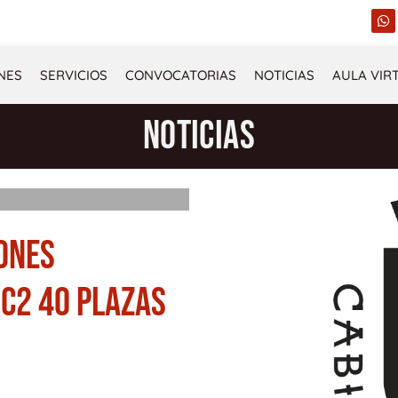
W
h
a
t
s
NES
SERVICIOS
CONVOCATORIAS
NOTICIAS
AULA VIR
a
p
p
NOTICIAS
IONES
 C2 40 PLAZAS