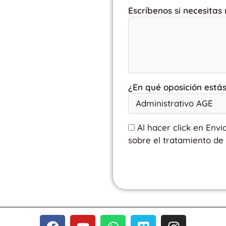
Escríbenos si necesitas
¿En qué oposición está
Al hacer click en Envi
sobre el tratamiento de 
F
Y
W
V
I