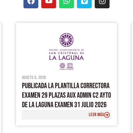
a
o
h
i
n
c
u
a
m
s
e
t
t
e
t
PÁGINA
PÁGINA
PÁGINA
PÁGINA
PÁGINA
b
u
s
o
a
o
b
a
g
o
e
p
r
k
p
a
m
agosto 6, 2026
PUBLICADA LA PLANTILLA CORRECTORA
EXAMEN 29 PLAZAS AUX ADMIN C2 AYTO
DE LA LAGUNA EXAMEN 31 JULIO 2026
LEER MÁS