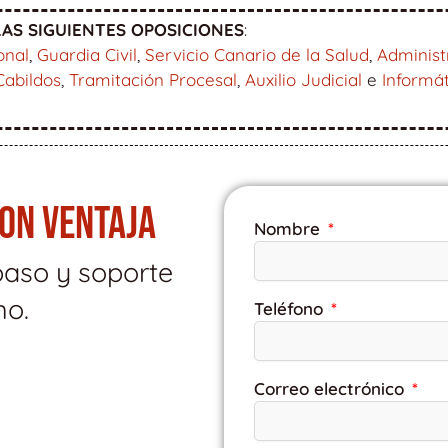
AS SIGUIENTES OPOSICIONES
:
onal
,
Guardia Civil
,
Servicio Canario de la Salud
,
Administ
Cabildos
,
Tramitación Procesal
,
Auxilio Judicial
e
Informá
CON VENTAJA
Nombre
paso y soporte
mo.
Teléfono
Correo electrónico