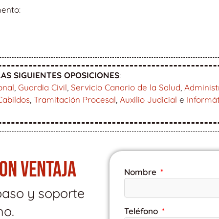
mento:
AS SIGUIENTES OPOSICIONES
:
onal
,
Guardia Civil
,
Servicio Canario de la Salud
,
Administ
Cabildos
,
Tramitación Procesal
,
Auxilio Judicial
e
Informá
CON VENTAJA
Nombre
paso y soporte
mo.
Teléfono