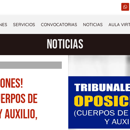
W
h
a
t
s
NES
SERVICIOS
CONVOCATORIAS
NOTICIAS
AULA VIR
a
p
p
NOTICIAS
IONES!
UERPOS DE
 AUXILIO,