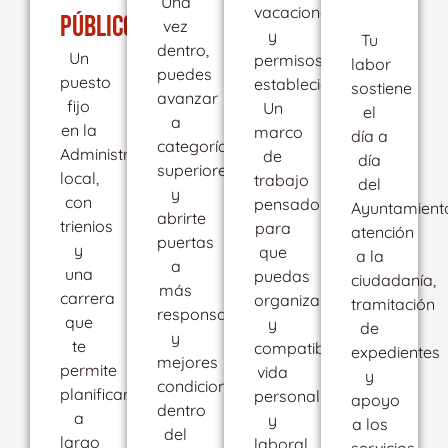
Una
vacaciones
PÚBLICO
vez
y
Tu
dentro,
Un
permisos
labor
puedes
puesto
establecidos.
sostiene
avanzar
fijo
Un
el
a
en la
marco
día a
categorías
Administración
de
día
superiores
local,
trabajo
del
y
con
pensado
Ayuntamient
abrirte
trienios
para
atención
puertas
y
que
a la
a
una
puedas
ciudadanía,
más
carrera
organizarte
tramitación
responsabilidad
que
y
de
y
te
compatibilizar
expedientes
mejores
permite
vida
y
condiciones
planificar
personal
apoyo
dentro
a
y
a los
del
largo
laboral.