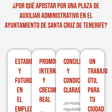
¿POR QUÉ APOSTAR POR UNA PLAZA DE
AUXILIAR ADMINISTRATIVO EN EL
AYUNTAMIENTO DE SANTA CRUZ DE TENERIFE?
ESTABILIDAD
PROMOCIÓN
CONCILIACIÓN
UN
Y
INTERNA
Y
TRABAJO
FUTURO
Y
CONDICIONES
ÚTIL
EN
CRECIMIENTO
CLARAS
PARA
EL
REAL
TU
Jornada
EMPLEO
CIUDAD
regulada,