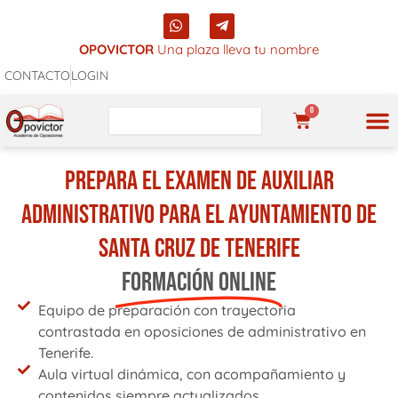
Ir
W
T
al
h
e
a
l
OPOVICTOR
Una plaza lleva tu nombre
contenido
t
e
CONTACTO
LOGIN
s
g
a
r
p
a
0
Buscar
p
m
CARRITO
-
p
l
PREPARA EL EXAMEN DE AUXILIAR
a
n
e
ADMINISTRATIVO PARA EL AYUNTAMIENTO DE
SANTA CRUZ DE TENERIFE
FORMACIÓN ONLINE
Equipo de preparación con trayectoria
contrastada en oposiciones de administrativo en
Tenerife.
Aula virtual dinámica, con acompañamiento y
contenidos siempre actualizados.