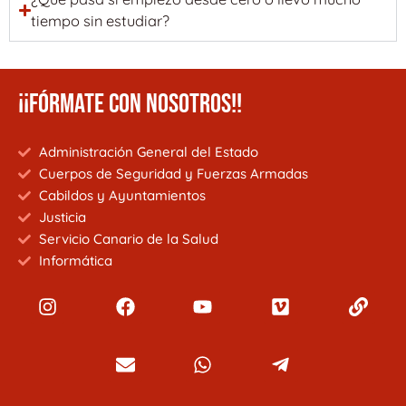
tiempo sin estudiar?
¡¡FÓRMATE CON NOSOTROS!!
Administración General del Estado
Cuerpos de Seguridad y Fuerzas Armadas
Cabildos y Ayuntamientos
Justicia
Servicio Canario de la Salud
Informática
I
F
E
Y
W
V
T
L
n
a
n
o
h
i
e
i
s
c
v
u
a
m
l
n
t
e
e
t
t
e
e
k
a
b
l
u
s
o
g
g
o
o
b
a
r
r
o
p
e
p
a