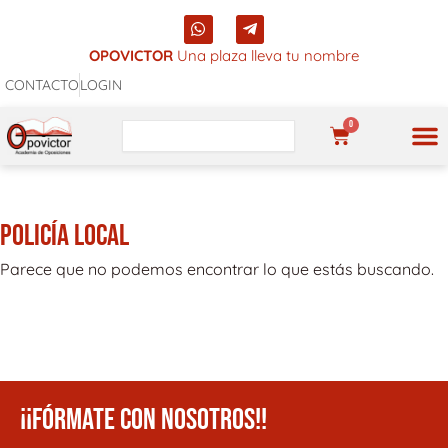
Ir
W
T
al
h
e
a
l
OPOVICTOR
Una plaza lleva tu nombre
contenido
t
e
CONTACTO
LOGIN
s
g
a
r
p
a
0
Buscar
p
m
CARRITO
-
p
l
a
n
POLICÍA LOCAL
e
Parece que no podemos encontrar lo que estás buscando.
¡¡FÓRMATE CON NOSOTROS!!