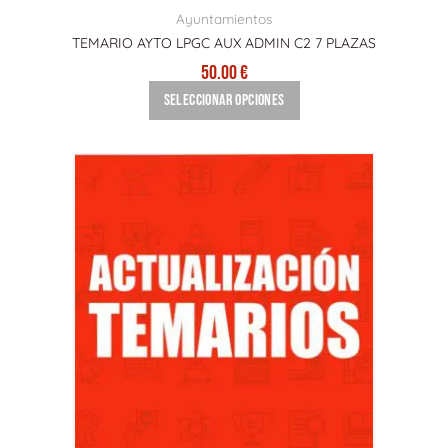
de
Ayuntamientos
producto
TEMARIO AYTO LPGC AUX ADMIN C2 7 PLAZAS
50.00
€
Seleccionar opciones
Este
producto
tiene
múltiples
variantes.
Las
opciones
se
pueden
elegir
en
la