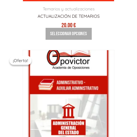
página
de
Temarios y actualizaciones
producto
ACTUALIZACIÓN DE TEMARIOS
20.00
€
Seleccionar opciones
RANGO
Este
producto
¡Oferta!
¡Oferta!
DE
tiene
PRECIOS:
múltiples
DESDE
variantes.
50.00 €
Las
HASTA
opciones
60.00 €
se
pueden
elegir
en
la