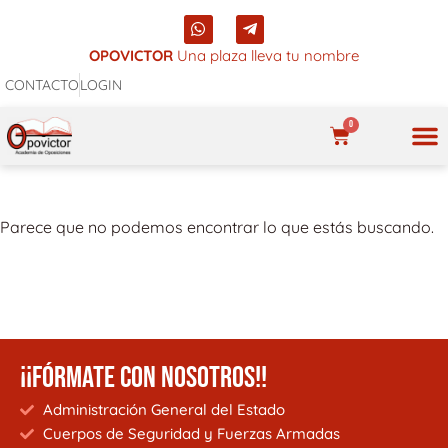
Ir
W
T
al
h
e
a
l
OPOVICTOR
Una plaza lleva tu nombre
contenido
t
e
CONTACTO
LOGIN
s
g
a
r
p
a
0
p
m
CARRITO
-
p
NUES
l
a
n
Parece que no podemos encontrar lo que estás buscando.
e
¡¡FÓRMATE CON NOSOTROS!!
Administración General del Estado
Cuerpos de Seguridad y Fuerzas Armadas