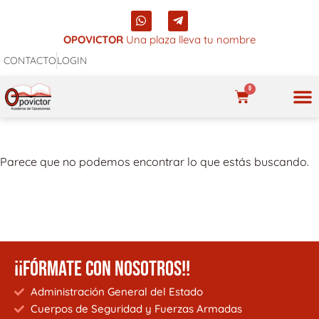
Ir
W
T
al
h
e
a
l
OPOVICTOR
Una plaza lleva tu nombre
contenido
t
e
CONTACTO
LOGIN
s
g
a
r
p
a
0
p
m
CARRITO
-
p
NUES
l
a
n
Parece que no podemos encontrar lo que estás buscando.
e
¡¡FÓRMATE CON NOSOTROS!!
Administración General del Estado
Cuerpos de Seguridad y Fuerzas Armadas