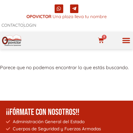
Ir
W
T
al
h
e
a
l
OPOVICTOR
Una plaza lleva tu nombre
contenido
t
e
CONTACTO
LOGIN
s
g
a
r
p
a
0
p
m
CARRITO
-
p
NUES
l
a
n
Parece que no podemos encontrar lo que estás buscando.
e
¡¡FÓRMATE CON NOSOTROS!!
Administración General del Estado
Cuerpos de Seguridad y Fuerzas Armadas