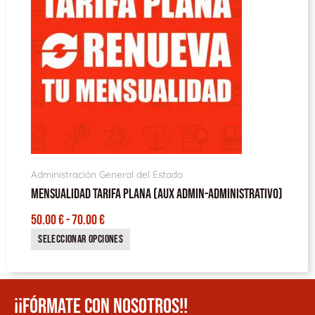
50.00 €
Las
HASTA
opciones
70.00 €
se
pueden
elegir
en
la
página
de
producto
Administración General del Estado
MENSUALIDAD TARIFA PLANA (AUX ADMIN-ADMINISTRATIVO)
50.00
€
-
70.00
€
Seleccionar opciones
¡¡FÓRMATE CON NOSOTROS!!