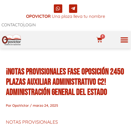
Ir
W
T
al
h
e
a
l
OPOVICTOR
Una plaza lleva tu nombre
contenido
t
e
CONTACTO
LOGIN
s
g
a
r
p
a
0
p
m
CARRITO
-
p
NUES
l
a
n
e
¡NOTAS PROVISIONALES FASE OPOSICIÓN 2450
PLAZAS AUXILIAR ADMINISTRATIVO C2!
ADMINISTRACIÓN GENERAL DEL ESTADO
Por
OpoVictor
/
marzo 24, 2025
NOTAS PROVISIONALES