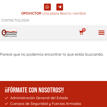
Ir
W
T
al
h
e
a
l
OPOVICTOR
Una plaza lleva tu nombre
contenido
t
e
CONTACTO
LOGIN
s
g
a
r
p
a
0
p
m
CARRITO
-
p
NUES
l
a
n
Parece que no podemos encontrar lo que estás buscando.
e
¡¡FÓRMATE CON NOSOTROS!!
Administración General del Estado
Cuerpos de Seguridad y Fuerzas Armadas