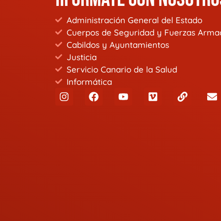
Administración General del Estado
Cuerpos de Seguridad y Fuerzas Arma
Cabildos y Ayuntamientos
Justicia
Servicio Canario de la Salud
Informática
I
F
Y
V
L
E
n
a
o
i
i
n
s
c
u
m
n
v
t
e
t
e
k
e
a
b
u
o
l
g
o
b
o
r
o
e
p
a
k
e
m