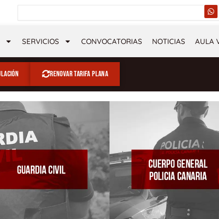
W
Buscar
h
a
t
s
SERVICIOS
CONVOCATORIAS
NOTICIAS
AULA 
a
p
p
ulación
Renovar tarifa plana