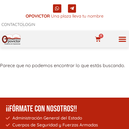
Ir
W
T
al
h
e
a
l
OPOVICTOR
Una plaza lleva tu nombre
contenido
t
e
CONTACTO
LOGIN
s
g
a
r
p
a
0
p
m
CARRITO
-
p
NUES
l
a
n
Parece que no podemos encontrar lo que estás buscando.
e
¡¡FÓRMATE CON NOSOTROS!!
Administración General del Estado
Cuerpos de Seguridad y Fuerzas Armadas