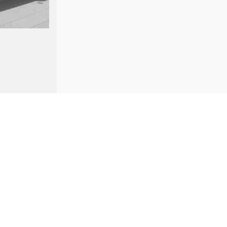
EXAMEN E
PRUEBA
A LOCAL
025
inistrativo AGE
⋅
Auxilio Judicial
⋅
Tramitación Procesal