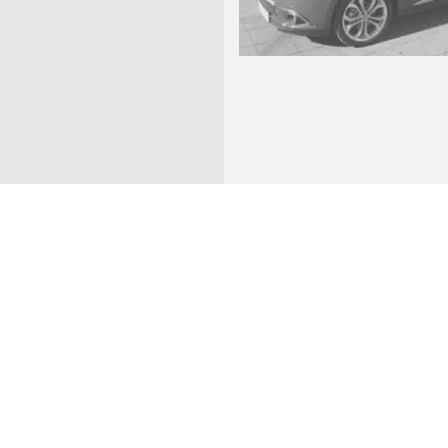
PUBLICADA FECHA DE 
INSTRUCCIONES DE 
PSICOTÉCNICA POLICÍ
UNIFICADA OPE 2
AGOSTO 7, 2026
⋅
C.G. Policía Canaria
⋅
Administrativo AGE
⋅
Auxiliar Adm