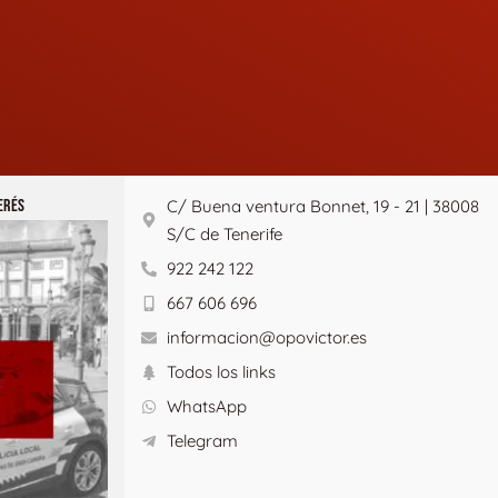
ERÉS
C/ Buena ventura Bonnet, 19 - 21 | 38008
S/C de Tenerife
922 242 122
667 606 696
informacion@opovictor.es
Todos los links
WhatsApp
Telegram